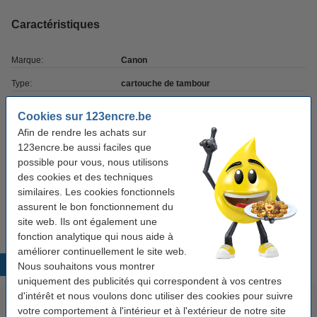
Caractéristiques
Marque:
Canon
Type:
cartouche de tambour
Couleur:
jaune
Cookies sur 123encre.be
Capacité:
± 60.000 pages
Afin de rendre les achats sur
123encre.be aussi faciles que
Code EAN:
4960999352084
possible pour vous, nous utilisons
des cookies et des techniques
Code produit:
017206
similaires. Les cookies fonctionnels
Code:
C-EXV 16/17
assurent le bon fonctionnement du
site web. Ils ont également une
fonction analytique qui nous aide à
améliorer continuellement le site web.
Produits populaires
Nous souhaitons vous montrer
uniquement des publicités qui correspondent à vos centres
d'intérêt et nous voulons donc utiliser des cookies pour suivre
votre comportement à l'intérieur et à l'extérieur de notre site