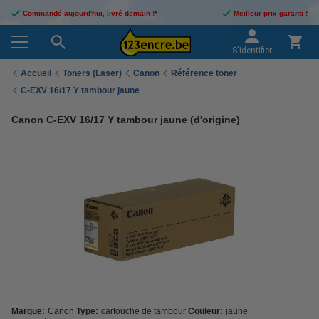
Commandé aujourd'hui, livré demain !*
Meilleur prix garanti !
S'identifier
Accueil
Toners (Laser)
Canon
Référence toner
C-EXV 16/17 Y tambour jaune
Canon C-EXV 16/17 Y tambour jaune (d'origine)
Marque:
Canon
Type:
cartouche de tambour
Couleur:
jaune