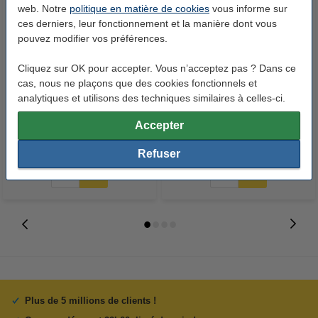
web. Notre
politique en matière de cookies
vous informe sur
ces derniers, leur fonctionnement et la manière dont vous
pouvez modifier vos préférences.
Cliquez sur OK pour accepter. Vous n’acceptez pas ? Dans ce
Canon C-EXV 16/17 BK tambour
Canon C-EXV 16/17 C tambour
cas, nous ne plaçons que des cookies fonctionnels et
analytiques et utilisons des techniques similaires à celles-ci.
noir (d'origine)
cyan (d'origine)
Accepter
196,50 €
312,50 €
Inclus : 21% de TVA
Inclus : 21% de TVA
Refuser
Plus de 5 millions de clients !