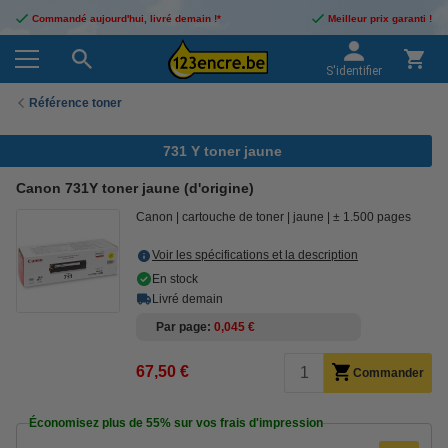
Commandé aujourd'hui, livré demain !*
Meilleur prix garanti !
S'identifier
Référence toner
731 Y toner jaune
Canon 731Y toner jaune (d'origine)
Canon
cartouche de toner
jaune
± 1.500 pages
Voir les spécifications et la description
En stock
Livré demain
Par page
0,045 €
67,50 €
Commander
Économisez plus de
55%
sur vos frais d'impression