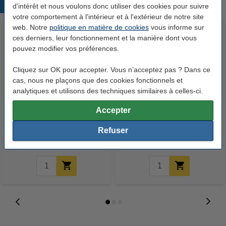
Produits populaires
d'intérêt et nous voulons donc utiliser des cookies pour suivre
votre comportement à l'intérieur et à l'extérieur de notre site
web. Notre
politique en matière de cookies
vous informe sur
ces derniers, leur fonctionnement et la manière dont vous
pouvez modifier vos préférences.
Cliquez sur OK pour accepter. Vous n’acceptez pas ? Dans ce
cas, nous ne plaçons que des cookies fonctionnels et
analytiques et utilisons des techniques similaires à celles-ci.
123encre papier d'impression 1
123encre papier d'impression 1
Accepter
ramette de 500 feuilles A4 - 80
boîte de 2500 feuilles A4 - 80
g/m²
g/m²
Refuser
7,25 €
33,50 €
Inclus : 21% de TVA
Inclus : 21% de TVA