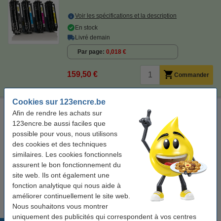
Voir les spécifications et la description
En stock
Livré demain
Par page
0,018 €
159,50 €
Commander
Cookies sur 123encre.be
Chiffon de nettoyage pour imprimante laser
Afin de rendre les achats sur
123encre.be aussi faciles que
chiffon de toner
43 x 32 cm (Lxl)
jaune
999058
possible pour vous, nous utilisons
Voir les spécifications et la description
des cookies et des techniques
similaires. Les cookies fonctionnels
En stock
Livré demain
assurent le bon fonctionnement du
site web. Ils ont également une
0,95 €
Commander
fonction analytique qui nous aide à
améliorer continuellement le site web.
Nous souhaitons vous montrer
uniquement des publicités qui correspondent à vos centres