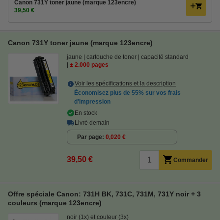
Canon 731Y toner jaune (marque 123encre)
39,50 €
Canon 731Y toner jaune (marque 123encre)
jaune
cartouche de toner
capacité standard
± 2.000 pages
Voir les spécifications et la description
Économisez plus de
55%
sur vos frais
d'impression
En stock
Livré demain
Par page
0,020 €
39,50 €
Commander
Offre spéciale Canon: 731H BK, 731C, 731M, 731Y noir + 3
couleurs (marque 123encre)
noir (1x) et couleur (3x)