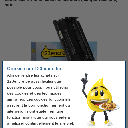
noir
Cookies sur 123encre.be
Afin de rendre les achats sur
123encre.be aussi faciles que
Capacité:
± 21.000 pages
possible pour vous, nous utilisons
Voir les spécifications et la description
des cookies et des techniques
Économisez jusqu'à
70%
sur vos frais d'impression
similaires. Les cookies fonctionnels
En stock
Livré demain
assurent le bon fonctionnement du
site web. Ils ont également une
Par page
0,007 €
fonction analytique qui nous aide à
améliorer continuellement le site web.
142,50 €
Commander