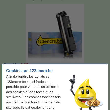
Capacité:
± 3.000 pages
Cookies sur 123encre.be
Voir les spécifications et la description
Afin de rendre les achats sur
Économisez jusqu'à
65%
sur vos frais d'impression
123encre.be aussi faciles que
En stock
Livré lundi
possible pour vous, nous utilisons
des cookies et des techniques
Par page
0,013 €
similaires. Les cookies fonctionnels
assurent le bon fonctionnement du
39,50 €
Commander
site web. Ils ont également une