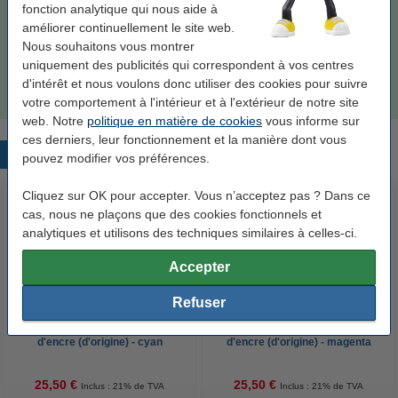
fonction analytique qui nous aide à
Bon plan : commandez également
améliorer continuellement le site web.
Nous souhaitons vous montrer
123encre papier d'impression 1 ramette de 500
uniquement des publicités qui correspondent à vos centres
feuilles A4 - 80 g/m²
7,25 €
d'intérêt et nous voulons donc utiliser des cookies pour suivre
votre comportement à l'intérieur et à l'extérieur de notre site
web. Notre
politique en matière de cookies
vous informe sur
ces derniers, leur fonctionnement et la manière dont vous
Produits populaires
pouvez modifier vos préférences.
Cliquez sur OK pour accepter. Vous n’acceptez pas ? Dans ce
cas, nous ne plaçons que des cookies fonctionnels et
analytiques et utilisons des techniques similaires à celles-ci.
Accepter
Refuser
HP 953 (F6U12AE) cartouche
HP 953 (F6U13AE) cartouche
d'encre (d'origine) - cyan
d'encre (d'origine) - magenta
25,50 €
25,50 €
Inclus : 21% de TVA
Inclus : 21% de TVA