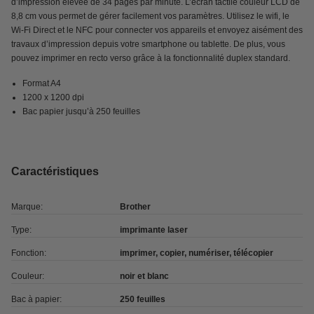
d’impression élevée de 34 pages par minute. L’écran tactile couleur LCD de
8,8 cm vous permet de gérer facilement vos paramètres. Utilisez le wifi, le
Wi-Fi Direct et le NFC pour connecter vos appareils et envoyez aisément des
travaux d’impression depuis votre smartphone ou tablette. De plus, vous
pouvez imprimer en recto verso grâce à la fonctionnalité duplex standard.
Format A4
1200 x 1200 dpi
Bac papier jusqu’à 250 feuilles
Caractéristiques
Marque:
Brother
Type:
imprimante laser
Fonction:
imprimer, copier, numériser, télécopier
Couleur:
noir et blanc
Bac à papier:
250 feuilles