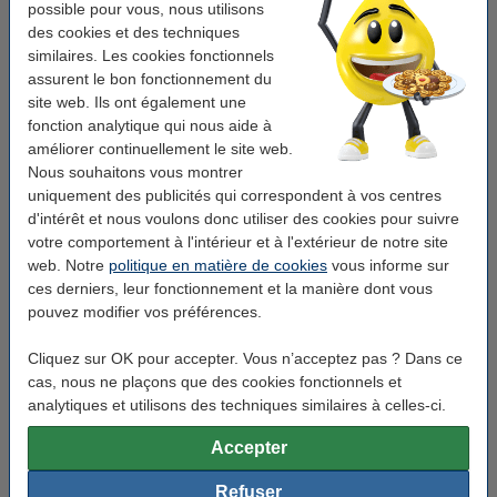
Wifi:
oui
possible pour vous, nous utilisons
des cookies et des techniques
Ethernet:
oui
similaires. Les cookies fonctionnels
WiFi Direct:
oui
assurent le bon fonctionnement du
site web. Ils ont également une
ROC:
oui
fonction analytique qui nous aide à
Adf:
oui (50 feuilles)
améliorer continuellement le site web.
Nous souhaitons vous montrer
Recto-verso:
oui (imprimer, copier, numériser)
uniquement des publicités qui correspondent à vos centres
d'intérêt et nous voulons donc utiliser des cookies pour suivre
Impression mobile:
oui (application d'impression)
votre comportement à l'intérieur et à l'extérieur de notre site
Mémoire:
256 MB
web. Notre
politique en matière de cookies
vous informe sur
ces derniers, leur fonctionnement et la manière dont vous
Lieu d'utilisation:
petit bureau
pouvez modifier vos préférences.
Infos supplémentaires:
votre ancien appareil
Cliquez sur OK pour accepter. Vous n’acceptez pas ? Dans ce
cas, nous ne plaçons que des cookies fonctionnels et
Bon plan : commandez également
analytiques et utilisons des techniques similaires à celles-ci.
Marque 123encre remplace Brother TN-2510
Accepter
toner - noir
32,50 €
Refuser