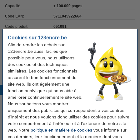
Capacité:
± 100.000 pages
Code EAN:
5711045922664
Code produit:
051091
Code:
LR2233001
Cookies sur 123encre.be
Afin de rendre les achats sur
123encre.be aussi faciles que
possible pour vous, nous utilisons
Attention: notez que ceci est une pièce de rechange. Nous vous
des cookies et des techniques
recommandons de faire changer cet article par un monteur.
similaires. Les cookies fonctionnels
assurent le bon fonctionnement du
site web. Ils ont également une
Produits populaires
fonction analytique qui nous aide à
améliorer continuellement le site web.
Nous souhaitons vous montrer
uniquement des publicités qui correspondent à vos centres
d'intérêt et nous voulons donc utiliser des cookies pour suivre
votre comportement à l'intérieur et à l'extérieur de notre site
web. Notre
politique en matière de cookies
vous informe sur
ces derniers, leur fonctionnement et la manière dont vous