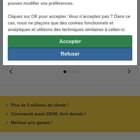
pouvez modifier vos préférences.
Marque 123encre
Brother WT-220CL collecteur de
remplace Brother TN-241BK
toner usagé (d'origine)
Cliquez sur OK pour accepter. Vous n’acceptez pas ? Dans ce
cas, nous ne plaçons que des cookies fonctionnels et
toner - noir
analytiques et utilisons des techniques similaires à celles-ci.
42,50 €
19,50 €
Inclus : 21% de TVA
Inclus : 21% de TVA
Accepter
Refuser
Plus de 5 millions de clients !
Commandé avant 22h00, livré demain !
Meilleur prix garanti !